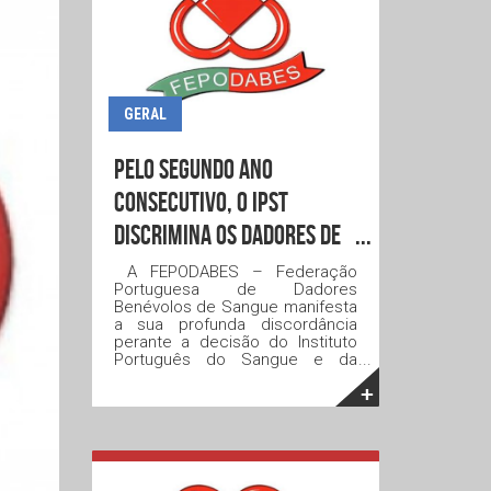
GERAL
Pelo segundo ano
consecutivo, o IPST
discrimina os dadores de
sangue
A FEPODABES – Federação
Portuguesa de Dadores
Benévolos de Sangue manifesta
a sua profunda discordância
perante a decisão do Instituto
Português do Sangue e da
Transplantação (IPST) de, pelo
+
segundo ano consecutivo,
atribuir dormidas gratuitas em
Pousadas da Juventude
exclusivamente a dadores de
sangue entre os 18 e os 30
anos.Esta medida representa