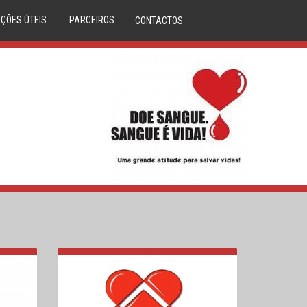
ÇÕES ÚTEIS
PARCEIROS
CONTACTOS
DÚVIDAS
ANAFRE
M CLINICA
ANMP
CORAÇÕES
SERVIÇO NACIONAL SAÚDE
LASMA
REPÚBLICA PORTUGUESA
IBILIDADES
DIREÇÃO GERAL DA SAÚDE
S DE SANGUE
DADOR.PT
LA ÓSSEA
INEM
O DO DADOR
IPST
A DE SANGUE
MOVIJOVEM
RCERIAS