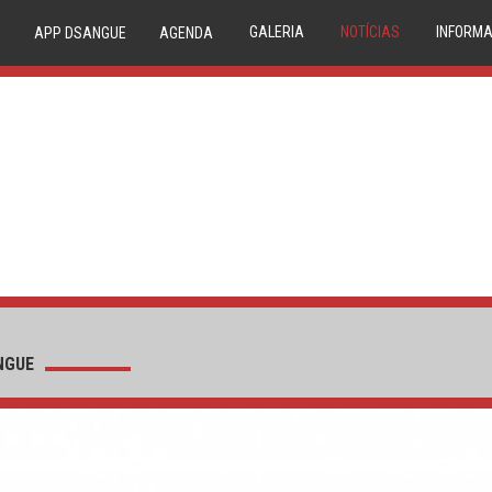
GALERIA
NOTÍCIAS
INFORMA
APP DSANGUE
AGENDA
IMAGEM
NOVIDADES
20 
VIDEO
NEWSLETTER
TRIAGE
CONDE
P
COMPAT
RESERVA
MEDU
CIRCUIT
NGUE
1º DÁDIV
PA