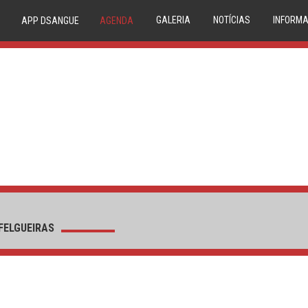
GALERIA
NOTÍCIAS
INFORMA
APP DSANGUE
AGENDA
IMAGEM
NOVIDADES
20 
VIDEO
NEWSLETTER
TRIAGE
CONDE
P
COMPAT
RESERVA
MEDU
CIRCUIT
FELGUEIRAS
1º DÁDIV
PA