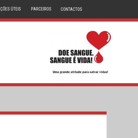
ÇÕES ÚTEIS
PARCEIROS
CONTACTOS
DÚVIDAS
ANAFRE
M CLINICA
ANMP
CORAÇÕES
SERVIÇO NACIONAL SAÚDE
LASMA
REPÚBLICA PORTUGUESA
IBILIDADES
DIREÇÃO GERAL DA SAÚDE
S DE SANGUE
DADOR.PT
LA ÓSSEA
INEM
O DO DADOR
IPST
A DE SANGUE
MOVIJOVEM
RCERIAS