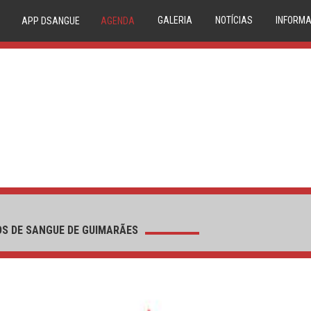
GALERIA
NOTÍCIAS
INFORMA
APP DSANGUE
AGENDA
IMAGEM
NOVIDADES
20 
VIDEO
NEWSLETTER
TRIAGE
CONDE
P
COMPAT
RESERVA
MEDU
CIRCUIT
S DE SANGUE DE GUIMARÃES
1º DÁDIV
PA