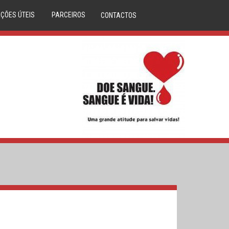
ÇÕES ÚTEIS
PARCEIROS
CONTACTOS
DÚVIDAS
ANAFRE
M CLINICA
ANMP
CORAÇÕES
SERVIÇO NACIONAL SAÚDE
LASMA
REPÚBLICA PORTUGUESA
IBILIDADES
DIREÇÃO GERAL DA SAÚDE
S DE SANGUE
DADOR.PT
LA ÓSSEA
INEM
O DO DADOR
IPST
A DE SANGUE
MOVIJOVEM
RCERIAS